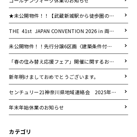
に参加いたしました！
ゴールデンウィーク休業のお知らせ
★未公開物件！！【武蔵新城駅から徒歩圏の好
立地】新築戸建 4LDK 角地 18.5LDK
THE 41st JAPAN CONVENTION 2026 in 両国
国技館
未公開物件！！先行分譲6区画〈建築条件付
き〉
「春の住み替え応援フェア」開催に関するお知
らせ
新年明けましておめでとうございます。
センチュリー21神奈川県地域連絡会 2025年秋
季セールスラリー表彰パーティー
年末年始休業のお知らせ
カテゴリ