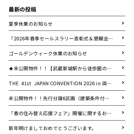
最新の投稿
夏季休業のお知らせ
「2026年春季セールスラリー表彰式＆懇親会」
に参加いたしました！
ゴールデンウィーク休業のお知らせ
★未公開物件！！【武蔵新城駅から徒歩圏の好
立地】新築戸建 4LDK 角地 18.5LDK
THE 41st JAPAN CONVENTION 2026 in 両国
国技館
未公開物件！！先行分譲6区画〈建築条件付
き〉
「春の住み替え応援フェア」開催に関するお知
らせ
新年明けましておめでとうございます。