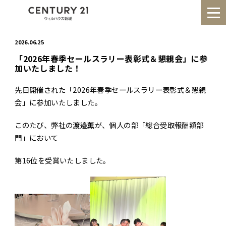
2026.06.25
「2026年春季セールスラリー表彰式＆懇親会」に参
加いたしました！
HOME
事業紹介
先日開催された「2026年春季セールスラリー表彰式＆懇親
実績事例
お知らせ
会」に参加いたしました。
会社情報
このたび、弊社の渡邉薫が、個人の部「総合受取報酬額部
門」において
第16位を受賞いたしました。
0120-172-776
受付時間:10:30〜18:30
定休日:毎週火曜日、水曜日