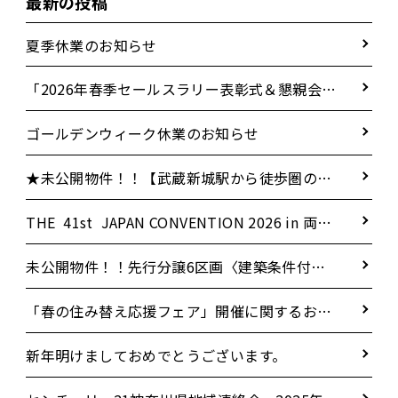
最新の投稿
夏季休業のお知らせ
「2026年春季セールスラリー表彰式＆懇親会」
に参加いたしました！
ゴールデンウィーク休業のお知らせ
★未公開物件！！【武蔵新城駅から徒歩圏の好
立地】新築戸建 4LDK 角地 18.5LDK
THE 41st JAPAN CONVENTION 2026 in 両国
国技館
未公開物件！！先行分譲6区画〈建築条件付
き〉
「春の住み替え応援フェア」開催に関するお知
らせ
新年明けましておめでとうございます。