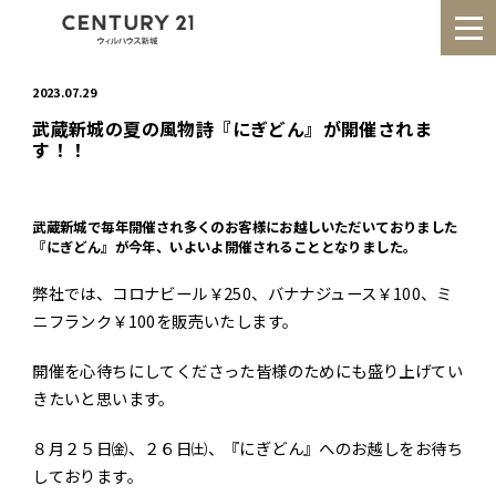
2023.07.29
武蔵新城の夏の風物詩『にぎどん』が開催されま
す！！
HOME
事業紹介
実績事例
お知らせ
武蔵新城で毎年開催され多くのお客様にお越しいただいておりました
『にぎどん』が今年、いよいよ開催されることとなりました。
会社情報
弊社では、コロナビール￥250、バナナジュース￥100、ミ
ニフランク￥100を販売いたします。
開催を心待ちにしてくださった皆様のためにも盛り上げてい
0120-172-776
きたいと思います。
受付時間:10:30〜18:30
８月２５日㈮、２６日㈯、『にぎどん』へのお越しをお待ち
定休日:毎週火曜日、水曜日
しております。