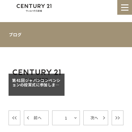
ブログ
HOME
事業紹介
実績事例
お知らせ
会社情報
第41回ジャパンコンベンシ
ョンの授賞式に参加しまし
た！
0120-172-776
前へ
次へ
受付時間:10:30〜18:30
1
定休日:毎週火曜日、水曜日